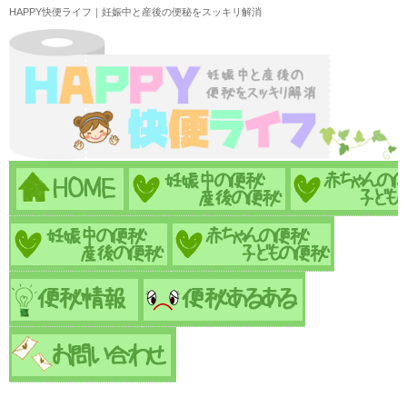
HAPPY快便ライフ｜妊娠中と産後の便秘をスッキリ解消