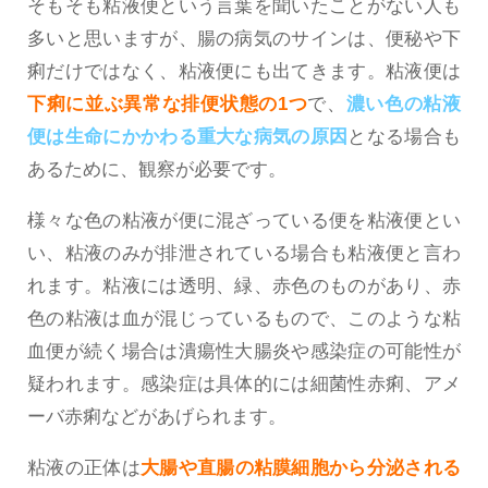
そもそも粘液便という言葉を聞いたことがない人も
多いと思いますが、腸の病気のサインは、便秘や下
痢だけではなく、粘液便にも出てきます。粘液便は
下痢に並ぶ異常な排便状態の1つ
で、
濃い色の粘液
便は生命にかかわる重大な病気の原因
となる場合も
あるために、観察が必要です。
様々な色の粘液が便に混ざっている便を粘液便とい
い、粘液のみが排泄されている場合も粘液便と言わ
れます。粘液には透明、緑、赤色のものがあり、赤
色の粘液は血が混じっているもので、このような粘
血便が続く場合は潰瘍性大腸炎や感染症の可能性が
疑われます。感染症は具体的には細菌性赤痢、アメ
ーバ赤痢などがあげられます。
粘液の正体は
大腸や直腸の粘膜細胞から分泌される