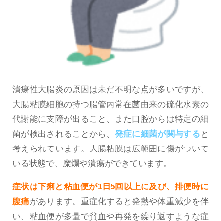
潰瘍性大腸炎の原因は未だ不明な点が多いですが、
大腸粘膜細胞の持つ腸管内常在菌由来の硫化水素の
代謝能に支障が出ること、また口腔からは特定の細
菌が検出されることから、
発症に細菌が関与する
と
考えられています。大腸粘膜は広範囲に傷がついて
いる状態で、糜爛や潰瘍ができています。
症状は下痢と粘血便が1日5回以上に及び、排便時に
腹痛
があります。重症化すると発熱や体重減少を伴
い、粘血便が多量で貧血や再発を繰り返すような症