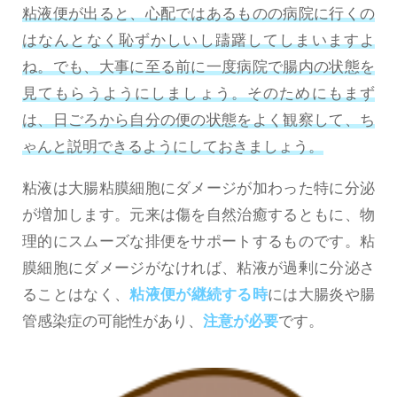
粘液便が出ると、心配ではあるものの病院に行くの
はなんとなく恥ずかしいし躊躇してしまいますよ
ね。でも、大事に至る前に一度病院で腸内の状態を
見てもらうようにしましょう。そのためにもまず
は、日ごろから自分の便の状態をよく観察して、ち
ゃんと説明できるようにしておきましょう。
粘液は大腸粘膜細胞にダメージが加わった特に分泌
が増加します。元来は傷を自然治癒するともに、物
理的にスムーズな排便をサポートするものです。粘
膜細胞にダメージがなければ、粘液が過剰に分泌さ
ることはなく、
粘液便が継続する時
には大腸炎や腸
管感染症の可能性があり、
注意が必要
です。