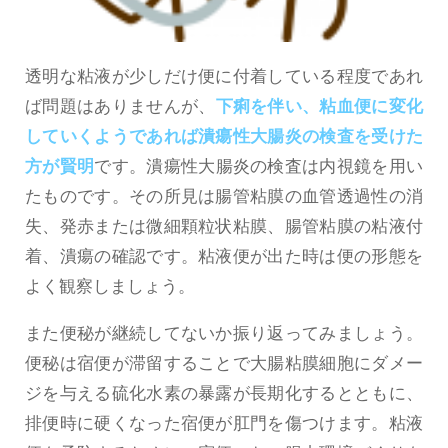
透明な粘液が少しだけ便に付着している程度であれ
ば問題はありませんが、
下痢を伴い、粘血便に変化
していくようであれば潰瘍性大腸炎の検査を受けた
方が賢明
です。潰瘍性大腸炎の検査は内視鏡を用い
たものです。その所見は腸管粘膜の血管透過性の消
失、発赤または微細顆粒状粘膜、腸管粘膜の粘液付
着、潰瘍の確認です。粘液便が出た時は便の形態を
よく観察しましょう。
また便秘が継続してないか振り返ってみましょう。
便秘は宿便が滞留することで大腸粘膜細胞にダメー
ジを与える硫化水素の暴露が長期化するとともに、
排便時に硬くなった宿便が肛門を傷つけます。粘液