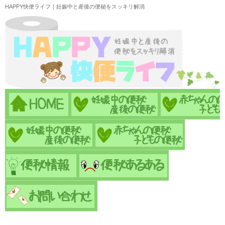
HAPPY快便ライフ｜妊娠中と産後の便秘をスッキリ解消