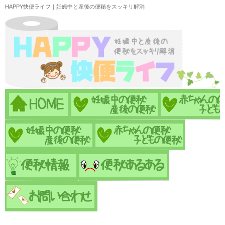
HAPPY快便ライフ｜妊娠中と産後の便秘をスッキリ解消