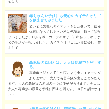
をして ...
赤ちゃんや子供にも安心のカイテキオリゴ
を飲ませてみました！
若い頃に無理なダイエットをしたせいで、便秘
体質になってしまった私は便秘薬に頼ってばか
りいましたが、妊娠を機にカイテキオリゴに出会ってからは
私の生活が一転しました。 カイテキオリゴはお腹に優しく作
用して ...
蕁麻疹の原因とは。大人は便秘でも発症す
る。
蕁麻疹と聞くと子供の頃によく出るイメージが
ありますが、大人でも蕁麻疹が出ることがあり
ます。大人の蕁麻疹の原因の一つに便秘があります。今日は
大人の蕁麻疹の原因と便秘に関する話です。 今日の話のポイ
ント ...
2歳児の便秘対処法。野菜嫌い水嫌いなイヤ