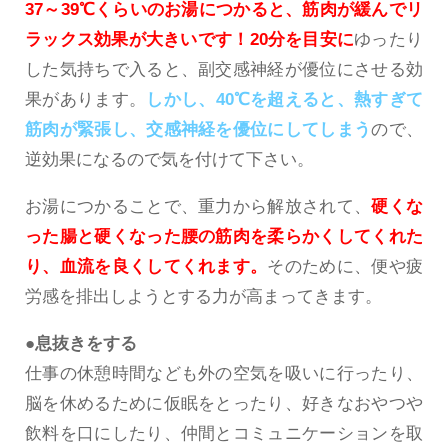
37～39℃くらいのお湯につかると、筋肉が緩んでリ
ラックス効果が大きいです！20分を目安に
ゆったり
した気持ちで入ると、副交感神経が優位にさせる効
果があります。
しかし、40℃を超えると、熱すぎて
筋肉が緊張し、交感神経を優位にしてしまう
ので、
逆効果になるので気を付けて下さい。
お湯につかることで、重力から解放されて、
硬くな
った腸と硬くなった腰の筋肉を柔らかくしてくれた
り、血流を良くしてくれます。
そのために、便や疲
労感を排出しようとする力が高まってきます。
●息抜きをする
仕事の休憩時間なども外の空気を吸いに行ったり、
脳を休めるために仮眠をとったり、好きなおやつや
飲料を口にしたり、仲間とコミュニケーションを取