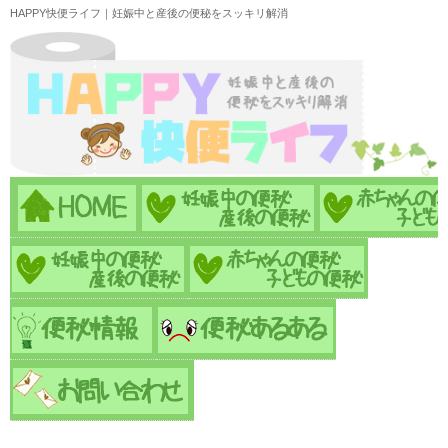
HAPPY快便ライフ｜妊娠中と産後の便秘をスッキリ解消